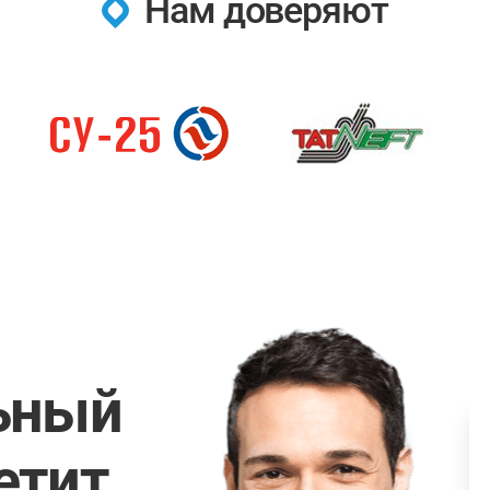
Нам доверяют
ьный
етит