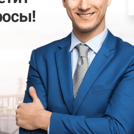
росы!