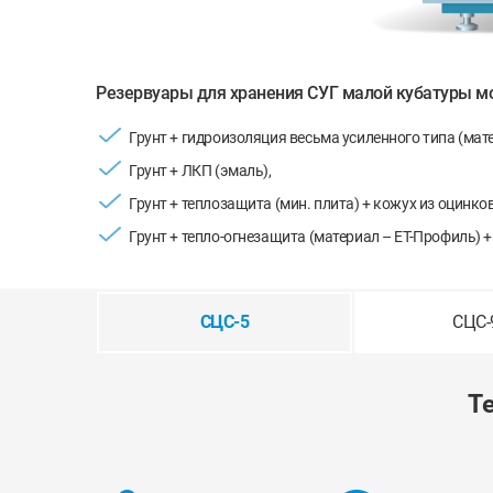
Резервуары для хранения СУГ малой кубатуры мо
Грунт + гидроизоляция весьма усиленного типа (мате
Грунт + ЛКП (эмаль),
Грунт + теплозащита (мин. плита) + кожух из оцинк
Грунт + тепло-огнезащита (материал – ЕТ-Профиль)
СЦС-5
СЦС-
Т