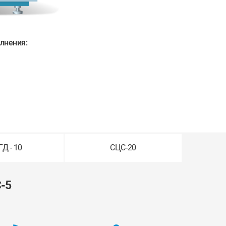
лнения:
Д - 10
СЦС-20
-5